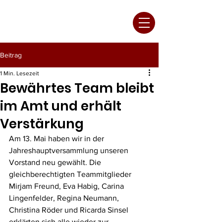
anzspor
F
idele
ossataler
Beitrag
1 Min. Lesezeit
Bewährtes Team bleibt
im Amt und erhält
Verstärkung
Am 13. Mai haben wir in der 
Jahreshauptversammlung unseren 
Vorstand neu gewählt. Die 
gleichberechtigten Teammitglieder 
Mirjam Freund, Eva Habig, Carina 
Lingenfelder, Regina Neumann, 
Christina Röder und Ricarda Sinsel 
erklärten sich alle wieder zur 