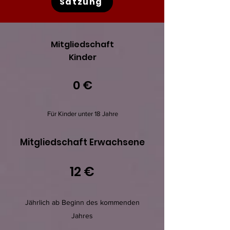
Satzung
Mitgliedschaft
Kinder
0 €
Für Kinder unter 18 Jahre
Mitgliedschaft Erwachsene
12 €
Jährlich ab Beginn des kommenden
Jahres