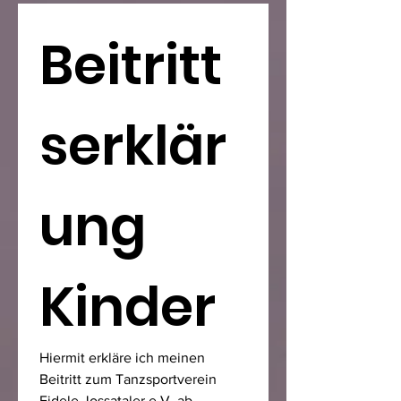
Beitritt
serklär
ung 
Kinder
Hiermit erkläre ich meinen 
Beitritt zum Tanzsportverein 
Fidele Jossataler e.V. ab 