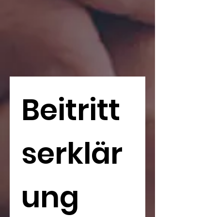
Beitritt
serklär
ung 