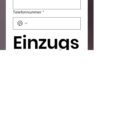
Telefonnummer
*
Einzugs
ermäc
htigun
g